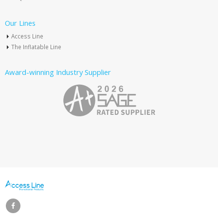
Our Lines
Access Line
The Inflatable Line
Award-winning Industry Supplier