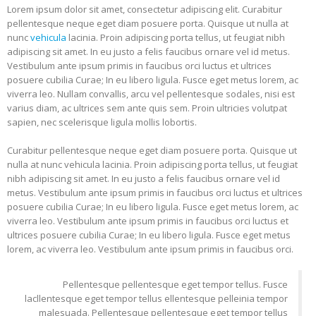
Lorem ipsum dolor sit amet, consectetur adipiscing elit. Curabitur
pellentesque neque eget diam posuere porta. Quisque ut nulla at
nunc
vehicula
lacinia. Proin adipiscing porta tellus, ut feugiat nibh
adipiscing sit amet. In eu justo a felis faucibus ornare vel id metus.
Vestibulum ante ipsum primis in faucibus orci luctus et ultrices
posuere cubilia Curae; In eu libero ligula. Fusce eget metus lorem, ac
viverra leo. Nullam convallis, arcu vel pellentesque sodales, nisi est
varius diam, ac ultrices sem ante quis sem. Proin ultricies volutpat
sapien, nec scelerisque ligula mollis lobortis.
Curabitur pellentesque neque eget diam posuere porta. Quisque ut
nulla at nunc vehicula lacinia. Proin adipiscing porta tellus, ut feugiat
nibh adipiscing sit amet. In eu justo a felis faucibus ornare vel id
metus. Vestibulum ante ipsum primis in faucibus orci luctus et ultrices
posuere cubilia Curae; In eu libero ligula. Fusce eget metus lorem, ac
viverra leo. Vestibulum ante ipsum primis in faucibus orci luctus et
ultrices posuere cubilia Curae; In eu libero ligula. Fusce eget metus
lorem, ac viverra leo. Vestibulum ante ipsum primis in faucibus orci.
Pellentesque pellentesque eget tempor tellus. Fusce
lacllentesque eget tempor tellus ellentesque pelleinia tempor
malesuada. Pellentesque pellentesque eget tempor tellus