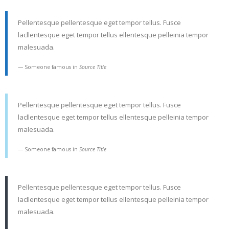
Pellentesque pellentesque eget tempor tellus. Fusce
lacllentesque eget tempor tellus ellentesque pelleinia tempor
malesuada.
Someone famous in
Source Title
Pellentesque pellentesque eget tempor tellus. Fusce
lacllentesque eget tempor tellus ellentesque pelleinia tempor
malesuada.
Someone famous in
Source Title
Pellentesque pellentesque eget tempor tellus. Fusce
lacllentesque eget tempor tellus ellentesque pelleinia tempor
malesuada.